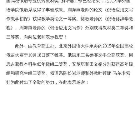
国高校俄语专业优秀教材奖”的评选工作已经结束，北京大学外国
语学院俄语系取得了丰硕成果。周海燕老师的论文《俄语应用文写
作教学初探》获得教学类论文一等奖。褚敏老师的《俄语修辞学教
程》、周海燕老师的《俄语应用文写作》分别获得教材类二等奖和
三等奖。向两位老师表示祝贺！
此外，由教育部主办、北京外国语大学承办的
2015
年全国高校
俄语大赛于
10
月
18
日落下帷幕。俄语系三名参赛选手全部获奖。周
思吉获得本科生低年级组二等奖，安梦琪和田文娟分别获得高年级
组和研究生组三等奖。俄语系陈松岩老师和外教叶莲娜·马尔卡索
娃为此付出了辛勤的努力，在此表示感谢！