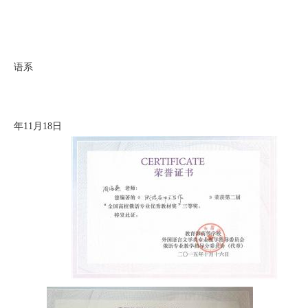
语系
20
年
11
月
18
日